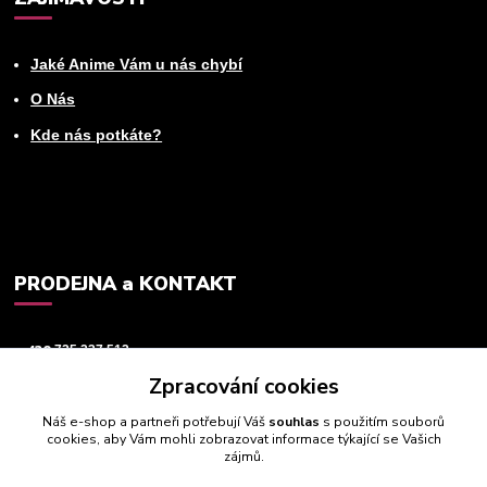
Jaké Anime Vám u nás chybí
O Nás
Kde nás potkáte?
PRODEJNA a KONTAKT
+420
725 237 512
Zpracování cookies
info@animeworld.cz
Náš e-shop a partneři potřebují Váš
souhlas
s použitím souborů
cookies, aby Vám mohli zobrazovat informace týkající se Vašich
zájmů.