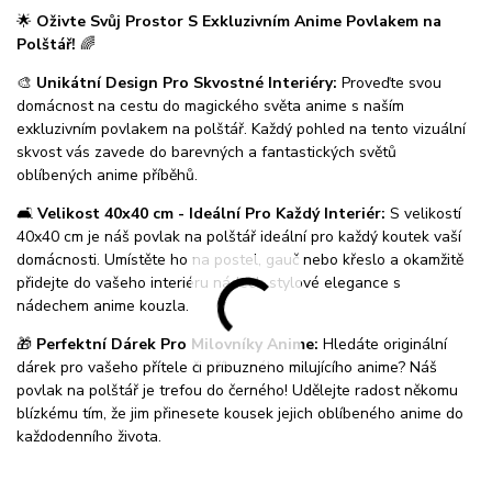
🌟
Oživte Svůj Prostor S Exkluzivním Anime Povlakem na
Polštář!
🌈
🎨
Unikátní Design Pro Skvostné Interiéry:
Proveďte svou
domácnost na cestu do magického světa anime s naším
exkluzivním povlakem na polštář. Každý pohled na tento vizuální
skvost vás zavede do barevných a fantastických světů
oblíbených anime příběhů.
🛋️
Velikost 40x40 cm - Ideální Pro Každý Interiér:
S velikostí
40x40 cm je náš povlak na polštář ideální pro každý koutek vaší
domácnosti. Umístěte ho na postel, gauč nebo křeslo a okamžitě
přidejte do vašeho interiéru nádech stylové elegance s
nádechem anime kouzla.
🎁
Perfektní Dárek Pro Milovníky Anime:
Hledáte originální
dárek pro vašeho přítele či příbuzného milujícího anime? Náš
povlak na polštář je trefou do černého! Udělejte radost někomu
blízkému tím, že jim přinesete kousek jejich oblíbeného anime do
každodenního života.