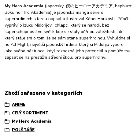
My Hero Academia
(japonsky: 僕のヒーローアカデミア, hepburn:
Boku no Hīrō Akademia) je japonská manga série o
superhrdinech, kterou napsal a ilustroval Kōhei Horikoshi. Příběh
vypráví o Izuku Midorijovi, chlapci, který se narodil bez
superschopností ve světě, kde se staly běžnou záležitostí, ale
který stále sní o tom, že se sám stane superhrdinou. Vyhlédne si
ho All Might, největší japonský hrdina, který si Midoriju vybere
jako svého nástupce, když rozpozná jeho potenciál a pomůže mu
zapsat se na prestižní střední školu pro superhrdiny.
Zboží zařazeno v kategoriích
ANIME
CELÝ SORTIMENT
My Hero Academia
POLŠTÁŘE