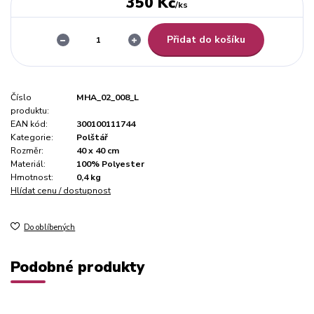
350 Kč
/
ks
Přidat do košíku
Číslo
MHA_02_008_L
produktu:
EAN kód:
300100111744
Kategorie:
Polštář
Rozměr:
40 x 40 cm
Materiál:
100% Polyester
Hmotnost:
0,4 kg
Hlídat cenu / dostupnost
Do oblíbených
Podobné produkty