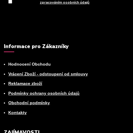
Souhlasím se
zpracováním osobních údajů
za účelem rozesílky
newsletteru.
Můžete se kdykoli odhlásit. Zasíláme jednou za 14 dní.
Informace pro Zákazníky
Hodnocení Obchodu
Vrácení Zboží - odstoupení od smlouvy
Reklamace zboží
Podmínky ochrany osobních údajů
Obchodní podmínky
Kontakty
ZAJÍMAVOSTI