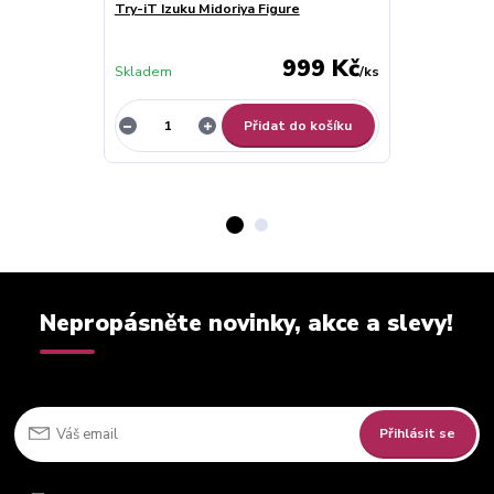
Try-iT Izuku Midoriya Figure
Izuku Midoriy
Shoto Todoro
999 Kč
Skladem
/
ks
Skladem
Přidat do košíku
Nepropásněte novinky, akce a slevy!
Přihlásit se