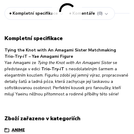
Kompletní specifikace
Komentáře
0
Kompletní specifikace
Tying the Knot with An Amagami Sister Matchmaking
Trio‑Try‑iT – Yae Amagami Figure
Yae Amagami ze
Tying the Knot with An Amagami Sister
se
představuje v edici
Trio‑Try‑iT
s neodolatelným šarmem a
elegantním kouzlem. Figurku zdobí její jemný výraz, propracované
detaily šatů a ladná póza, která zachycuje její laskavou a
sofistikovanou osobnost. Perfektní kousek pro fanoušky, kteří
milují Yaeinu něžnou přítomnost a rodinné příběhy této série!
Zboží zařazeno v kategoriích
ANIME