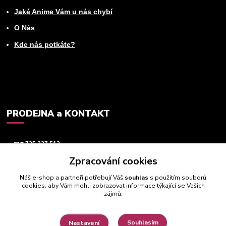
Jaké Anime Vám u nás chybí
O Nás
Kde nás potkáte?
PRODEJNA a KONTAKT
+420
725 237 512
Zpracování cookies
info@animeworld.cz
Náš e-shop a partneři potřebují Váš
souhlas
s použitím souborů
cookies, aby Vám mohli zobrazovat informace týkající se Vašich
zájmů.
Souhlasím
Nastavení