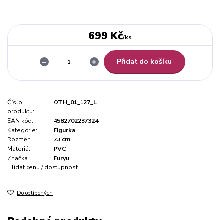
699 Kč
/
ks
Přidat do košíku
Číslo
OTH_01_127_L
produktu:
EAN kód:
4582702287324
Kategorie:
Figurka
Rozměr:
23 cm
Materiál:
PVC
Značka:
Furyu
Hlídat cenu / dostupnost
Do oblíbených