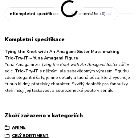
Kompletní specifikace
Komentáře
0
Kompletní specifikace
Tying the Knot with An Amagami Sister Matchmaking
Trio‑Try‑iT – Yuna Amagami Figure
Yuna Amagami ze
Tying the Knot with An Amagami Sister
září v
edici
Trio‑Try‑iT
s něžným, ale sebevědomým výrazem. Figurku
zdobí elegantní šaty, jemné detaily a ladná póza, která vystihuje
Yunun klidný, přátelský charakter. Skvělý doplněk pro fanoušky,
kteří milují její laskavost a sourozenecké pouto v seriálu!
Zboží zařazeno v kategoriích
ANIME
CELÝ SORTIMENT