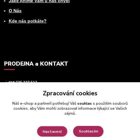
Jaké Anime Vám u nás chybí
O Nás
Kde nás potkáte?
PRODEJNA a KONTAKT
+420
725 237 512
Zpracování cookies
info@animeworld.cz
Náš e-shop a partneři potřebují Váš
souhlas
s použitím souborů
cookies, aby Vám mohli zobrazovat informace týkající se Vašich
zájmů.
Souhlasím
Nastavení