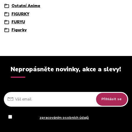
Ostatní Anime
FIGURKY
FURYU
Figurky
Nepropásněte novinky, akce a slevy!
Přihlásit se
Souhlasím se
zpracováním osobních údajů
za účelem rozesílky
newsletteru.