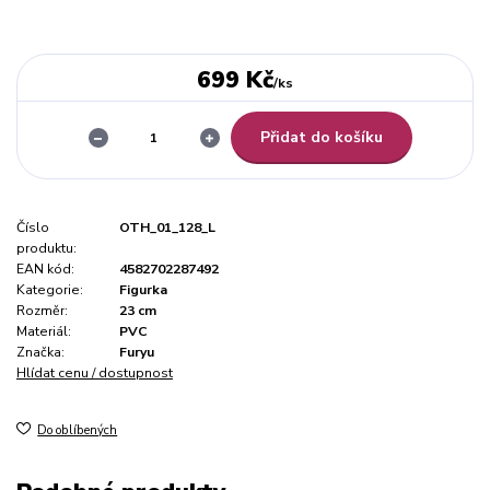
699 Kč
/
ks
Přidat do košíku
Číslo
OTH_01_128_L
produktu:
EAN kód:
4582702287492
Kategorie:
Figurka
Rozměr:
23 cm
Materiál:
PVC
Značka:
Furyu
Hlídat cenu / dostupnost
Do oblíbených