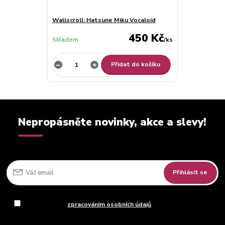
Wallscroll: Hatsune Miku Vocaloid
450 Kč
Skladem
/
ks
Přidat do košíku
Nepropásněte novinky, akce a slevy!
Přihlásit se
Souhlasím se
zpracováním osobních údajů
za účelem rozesílky
newsletteru.