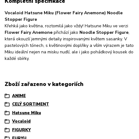
Kompletní specifikace
Vocaloid Hatsune Miku (Flower Fairy Anemone) Noodle
Stopper Figure
Křehká jako květina, roztomilá jako vždy! Hatsune Miku ve verzi
Flower Fairy Anemone
přichází jako
Noodle Stopper Figure
,
která okouzlí jemnými detaily inspirovanými květem sasanky. V
pastelových tónech, s květinovými doplňky a vílím výrazem je tato
Miku ideální nejen na misku nudlí, ale i jako pohádkový kousek do
každé sbírky.
Zboží zařazeno v kategoriích
ANIME
CELÝ SORTIMENT
Hatsune Miku
Vocaloid
FIGURKY
FURYU