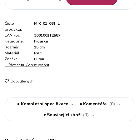
Číslo
MIK_01_081_L
produktu:
EAN kód:
300100112587
Kategorie:
Figurka
Rozměr:
15 cm
Materiál:
PVC
Značka:
Furyu
Hlídat cenu / dostupnost
Do oblíbených
Kompletní specifikace
Komentáře
0
Související zboží
1