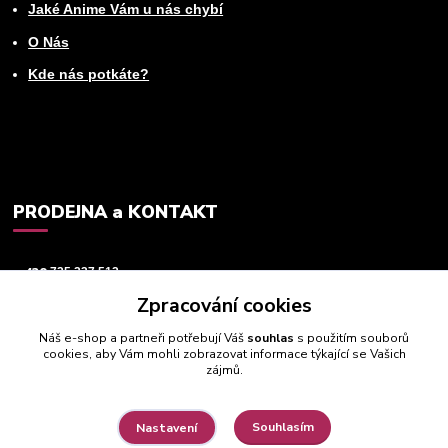
Jaké Anime Vám u nás chybí
O Nás
Kde nás potkáte?
PRODEJNA a KONTAKT
+420
725 237 512
Zpracování cookies
info@animeworld.cz
Náš e-shop a partneři potřebují Váš
souhlas
s použitím souborů
cookies, aby Vám mohli zobrazovat informace týkající se Vašich
zájmů.
Souhlasím
Nastavení