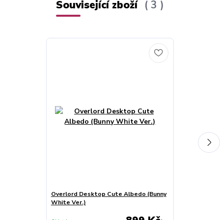
Související zboží
3
Overlord Desktop Cute Albedo (Bunny
Overlord Trio
White Ver.)
Dress Ver.) F