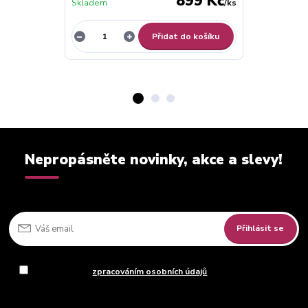
899 Kč
Skladem
/
ks
Skladem
Přidat do košíku
Nepropásněte novinky, akce a slevy!
Přihlásit se
Souhlasím se
zpracováním osobních údajů
za účelem rozesílky
newsletteru.
Můžete se kdykoli odhlásit. Zasíláme jednou za 14 dní.