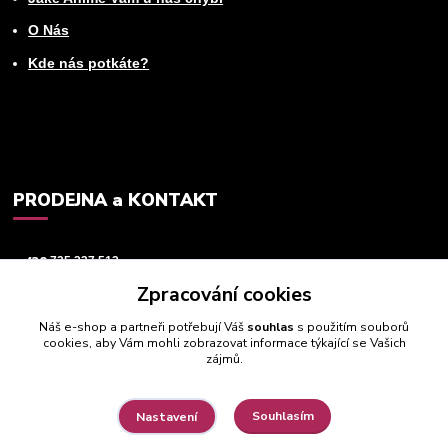
O Nás
Kde nás potkáte?
PRODEJNA a KONTAKT
+420
725 237 512
Zpracování cookies
info@animeworld.cz
Náš e-shop a partneři potřebují Váš
souhlas
s použitím souborů
cookies, aby Vám mohli zobrazovat informace týkající se Vašich
zájmů.
Souhlasím
Nastavení