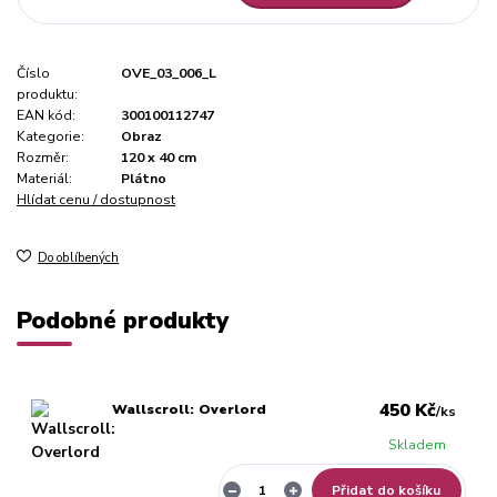
Číslo
OVE_03_006_L
produktu:
EAN kód:
300100112747
Kategorie:
Obraz
Rozměr:
120 x 40 cm
Materiál:
Plátno
Hlídat cenu / dostupnost
Do oblíbených
Podobné produkty
450 Kč
Wallscroll: Overlord
/
ks
Skladem
Přidat do košíku