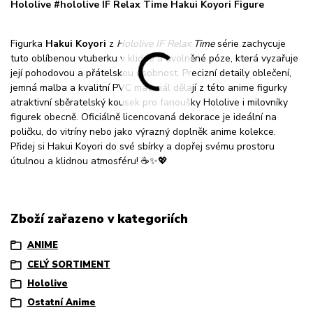
Hololive #hololive IF Relax Time Hakui Koyori Figure
Figurka
Hakui Koyori
z
Hololive IF Relax Time
série zachycuje
tuto oblíbenou vtuberku v klidné a uvolněné póze, která vyzařuje
její pohodovou a přátelskou osobnost. Precizní detaily oblečení,
jemná malba a kvalitní PVC materiál dělají z této anime figurky
atraktivní sběratelský kousek pro fanoušky Hololive i milovníky
figurek obecně. Oficiálně licencovaná dekorace je ideální na
poličku, do vitríny nebo jako výrazný doplněk anime kolekce.
Přidej si Hakui Koyori do své sbírky a dopřej svému prostoru
útulnou a klidnou atmosféru! ☕✨💖
Zboží zařazeno v kategoriích
ANIME
CELÝ SORTIMENT
Hololive
Ostatní Anime