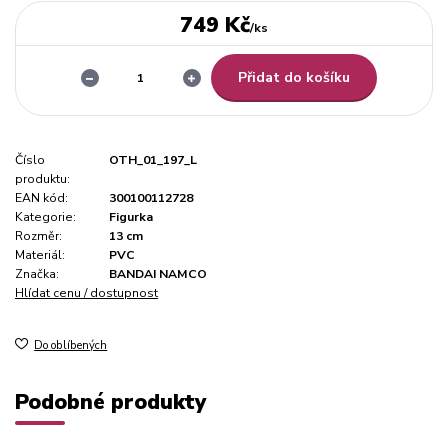
749 Kč
/
ks
Přidat do košíku
Číslo
OTH_01_197_L
produktu:
EAN kód:
300100112728
Kategorie:
Figurka
Rozměr:
13 cm
Materiál:
PVC
Značka:
BANDAI NAMCO
Hlídat cenu / dostupnost
Do oblíbených
Podobné produkty