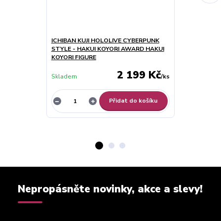
ICHIBAN KUJI HOLOLIVE CYBERPUNK
Hololive IF R
STYLE - HAKUI KOYORI AWARD HAKUI
(Office Style 
KOYORI FIGURE
2 199 Kč
Skladem
/
ks
Skladem
Přidat do košíku
Nepropásněte novinky, akce a slevy!