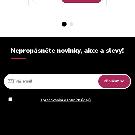
Nepropásněte novinky, akce a slevy!
Přihlásit se
Souhlasím se
zpracováním osobních údajů
za účelem rozesílky
newsletteru.
Můžete se kdykoli odhlásit. Zasíláme jednou za 14 dní.