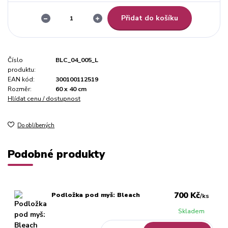
Přidat do košíku
Číslo
BLC_04_005_L
produktu:
EAN kód:
300100112519
Rozměr:
60 x 40 cm
Hlídat cenu / dostupnost
Do oblíbených
Podobné produkty
700 Kč
Podložka pod myš: Bleach
/
ks
Skladem