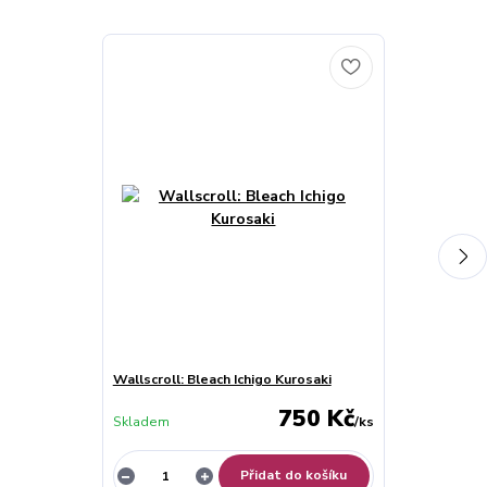
Wallscroll: Bleach Ichigo Kurosaki
Wallscroll: Bl
750 Kč
Skladem
/
ks
Skladem
Přidat do košíku