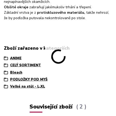
nejnapínavějších okamžicích.
Obšité okraje
zabraňují jakémukoliv trhání a třepení.
Základní vrstva je z
protiskluzového materiálu,
takže nehrozí,
že by podložka putovala nekontrolovaně po stole.
Zboží zařazeno v kategoriích
ANIME
CELÝ SORTIMENT
Bleach
PODLOŽKY POD MYŠ
Velké na stůl - L,XL
Související zboží
2