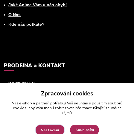
Jaké Anime Vám u nás chybí
O Nás
Kde nás potkáte?
PRODEJNA a KONTAKT
+420
725 237 512
Zpracování cookies
info@animeworld.cz
Náš e-shop a partneři potřebují Váš
souhlas
s použitím souborů
cookies, aby Vám mohli zobrazovat informace týkající se Vašich
zájmů.
Souhlasím
Nastavení