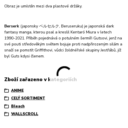
Obraz je umístěn mezi dva plastové držáky.
Berserk
(japonsky ベルセルク, Beruseruku) je japonská dark
fantasy manga, kterou psal a kreslil Kentaró Miura v letech
1990-2021. Příběh pojednává o potulném šermíři Gutsovi, jenž na
své pouti středověkým světem bojuje proti nadpřirozeným silám a
snaží se pomstít Griffithovi, vůdci žoldnéřské skupiny Jestřábů, jíž
byl Guts kdysi členem.
Zboží zařazeno v kategoriích
ANIME
CELÝ SORTIMENT
Bleach
WALLSCROLL