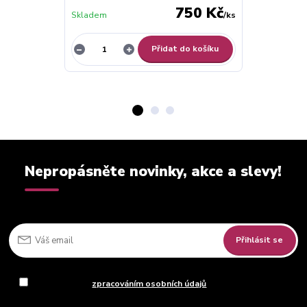
750 Kč
Skladem
/
ks
Skladem
Přidat do košíku
Nepropásněte novinky, akce a slevy!
Přihlásit se
Souhlasím se
zpracováním osobních údajů
za účelem rozesílky
newsletteru.