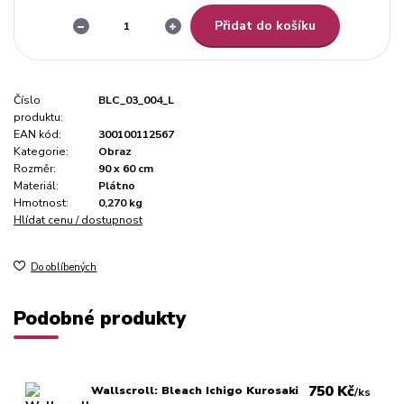
Přidat do košíku
Číslo
BLC_03_004_L
produktu:
EAN kód:
300100112567
Kategorie:
Obraz
Rozměr:
90 x 60 cm
Materiál:
Plátno
Hmotnost:
0,270 kg
Hlídat cenu / dostupnost
Do oblíbených
Podobné produkty
750 Kč
Wallscroll: Bleach Ichigo Kurosaki
/
ks