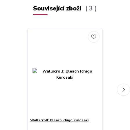
Související zboží
3
Wallscroll: Bleach Ichigo Kurosaki
Podložka pod 