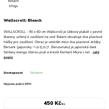
Wallscroll: Bleach
WALLSCROLL - 90 x 60 cm Wallscroll je látkový plakát z pevné
tkaniny, určený k zavěšení na zeď. Balení obsahuje dva plastové
háčky pro zavěšení. Obraz je umístěn mezi dva plastové držáky.
Berserk (japonsky ベルセルク, Beruseruku) je japonská dark
fantasy manga, kterou psal a kreslil Kentaró Miura v let...
celý
popis
Dostupnost
Skladem
Nejsme plátci DPH
450 Kč
/
ks