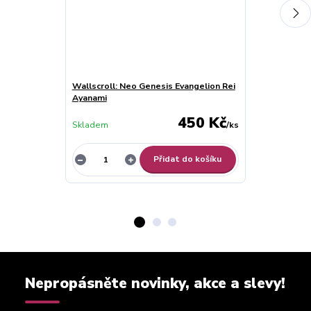
Wallscroll: Neo Genesis Evangelion Rei
Wallscroll: N
Ayanami
Ayanami
450 Kč
Skladem
/
ks
Skladem
Přidat do košíku
Nepropásněte novinky, akce a slevy!