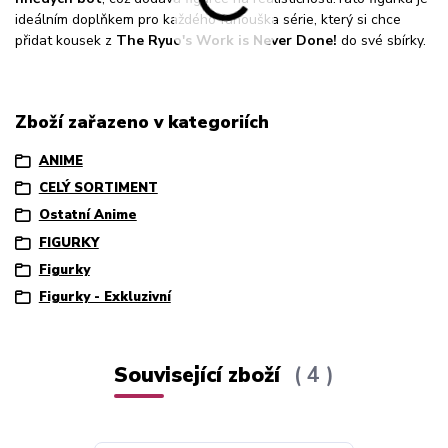
ideálním doplňkem pro každého fanouška série, který si chce
přidat kousek z
The Ryuo's Work is Never Done!
do své sbírky.
Zboží zařazeno v kategoriích
ANIME
CELÝ SORTIMENT
Ostatní Anime
FIGURKY
Figurky
Figurky - Exkluzivní
Související zboží
4