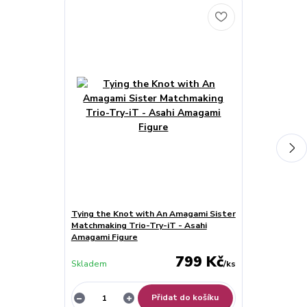
Tying the Knot with An Amagami Sister
Tying the Kn
Matchmaking Trio-Try-iT - Asahi
Matchmaking T
Amagami Figure
Amagami Figu
799 Kč
Skladem
/
ks
Skladem
Přidat do košíku