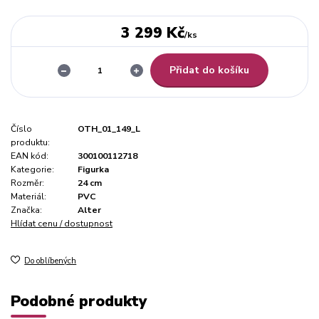
3 299 Kč
/
ks
Přidat do košíku
Číslo
OTH_01_149_L
produktu:
EAN kód:
300100112718
Kategorie:
Figurka
Rozměr:
24 cm
Materiál:
PVC
Značka:
Alter
Hlídat cenu / dostupnost
Do oblíbených
Podobné produkty