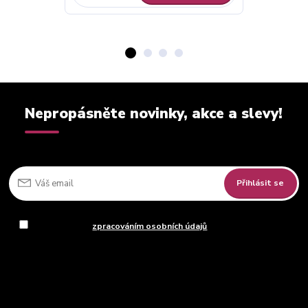
Nepropásněte novinky, akce a slevy!
Přihlásit se
Souhlasím se
zpracováním osobních údajů
za účelem rozesílky
newsletteru.
Můžete se kdykoli odhlásit. Zasíláme jednou za 14 dní.