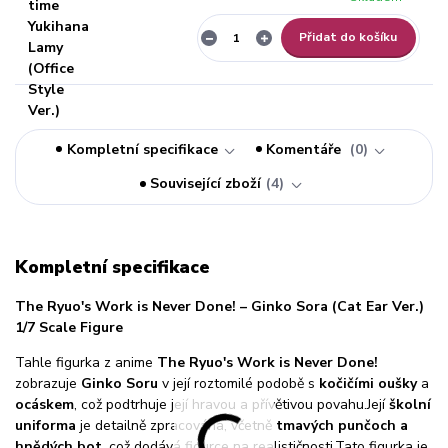
Přidat do košíku
Kompletní specifikace
Komentáře
0
Související zboží
4
Kompletní specifikace
The Ryuo's Work is Never Done! – Ginko Sora (Cat Ear Ver.)
1/7 Scale Figure
Tahle figurka z anime
The Ryuo's Work is Never Done!
zobrazuje
Ginko Soru
v její roztomilé podobě s
kočičími oušky
a
ocáskem
, což podtrhuje její hravou a přívětivou povahu.
Její
školní
uniforma
je detailně zpracována, včetně
tmavých punčoch a
hnědých bot
, což dodává figurce na realističnosti.
Tato figurka je