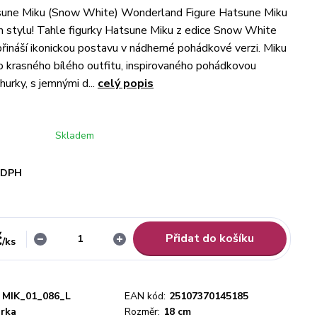
sune Miku (Snow White) Wonderland Figure Hatsune Miku
 stylu! Tahle figurky Hatsune Miku z edice Snow White
ináší ikonickou postavu v nádherné pohádkové verzi. Miku
o krasného bílého outfitu, inspirovaného pohádkovou
urky, s jemnými d...
celý popis
Skladem
i DPH
č
Přidat do košíku
/
ks
MIK_01_086_L
EAN kód:
25107370145185
urka
Rozměr:
18 cm