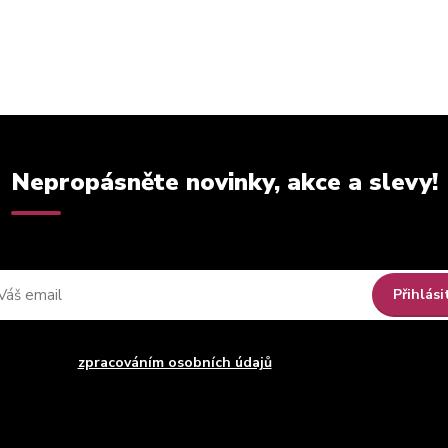
Nepropásněte novinky, akce a slevy!
Přihlási
uhlasím se
zpracováním osobních údajů
za účelem rozesílky newsle
Můžete se kdykoli odhlásit. Zasíláme jednou za 14 dní.