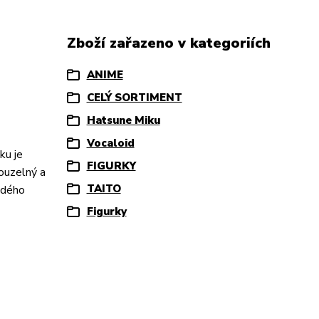
Zboží zařazeno v kategoriích
ANIME
CELÝ SORTIMENT
Hatsune Miku
Vocaloid
ku je
FIGURKY
kouzelný a
TAITO
ždého
Figurky