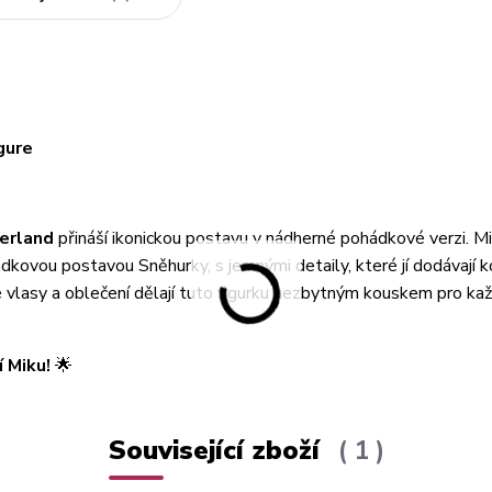
gure
erland
přináší ikonickou postavu v nádherné pohádkové verzi. Mi
ádkovou postavou Sněhurky, s jemnými detaily, které jí dodávají 
né vlasy a oblečení dělají tuto figurku nezbytným kouskem pro ka
 Miku!
🌟
Související zboží
1