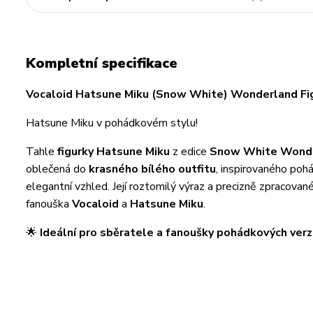
Kompletní specifikace
Vocaloid Hatsune Miku (Snow White) Wonderland Fi
Hatsune Miku v pohádkovém stylu!
Tahle
figurky Hatsune Miku
z edice
Snow White Wond
oblečená do
krasného bílého outfitu
, inspirovaného poh
elegantní vzhled. Její roztomilý výraz a precizně zpracova
fanouška
Vocaloid
a
Hatsune Miku
.
🌟
Ideální pro sběratele a fanoušky pohádkových verzí