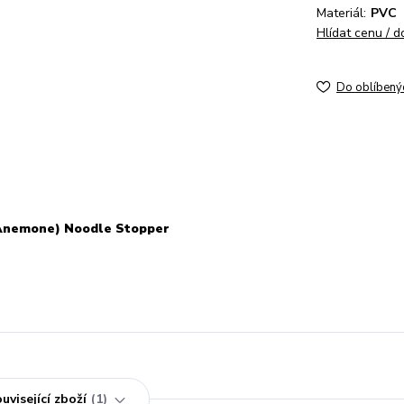
Materiál:
PVC
Hlídat cenu / 
Do oblíbený
 Anemone) Noodle Stopper
uvisející zboží
1