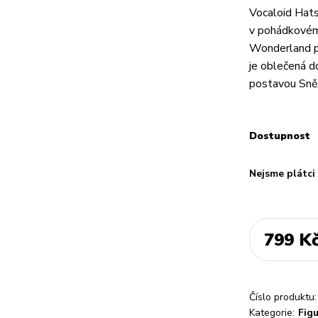
Vocaloid Hat
v pohádkovém
Wonderland př
je oblečená d
postavou Sněh
Dostupnost
Nejsme plátc
799 K
Číslo produktu:
Kategorie:
Fig