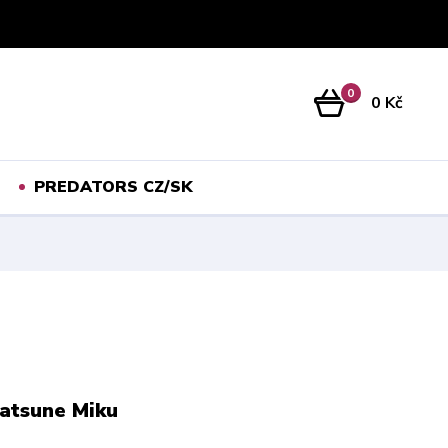
Přihlášení
0
0 Kč
PREDATORS CZ/SK
atsune Miku