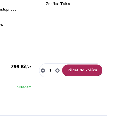
Značka:
Taito
dostupnost
ch
799 Kč
/
ks
Přidat do košíku
Skladem